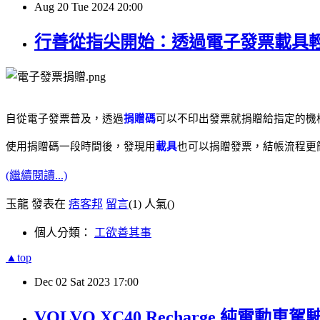
Aug
20
Tue
2024
20:00
行善從指尖開始：透過電子發票載具
自從電子發票普及，透過
捐贈碼
可以不印出發票就捐贈給指定的機
使用捐贈碼一段時間後，發現用
載具
也可以捐贈發票，結帳流程更
(繼續閱讀...)
玉龍 發表在
痞客邦
留言
(1)
人氣(
)
個人分類：
工欲善其事
▲top
Dec
02
Sat
2023
17:00
VOLVO XC40 Recharge 純電動車